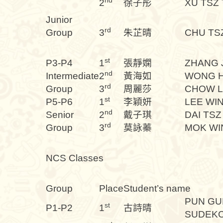
nd
2
徐子彤
XU TSZ
Junior
rd
Group
3
朱芷晴
CHU TS
st
P3-P4
1
張靜嫻
ZHANG 
nd
Intermediate
2
黃海如
WONG H
rd
Group
3
周麗莎
CHOW L
st
P5-P6
1
李穎妍
LEE WIN
nd
Senior
2
戴子琪
DAI TSZ
rd
Group
3
莫詠蓁
MOK WI
NCS Classes
Group
Place
Student’s name
PUN G
st
P1-P2
1
古詩晴
SUDEK