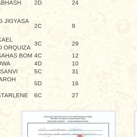
ABHASH
2D
24
 JIGYASA
2C
9
KAEL
3C
29
 ORQUIZA
SAHAS BOM
4C
12
JWA
4D
10
 SANVI
5C
31
AROH
5D
16
STARLENE
6C
27