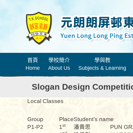
首頁
學校簡介
學與教
Home
About Us
Subjects & Learning
Slogan Design Competiti
Local Classes
Group
Place
Student’s name
st
P1-P2
1
潘貴思
PUN GR