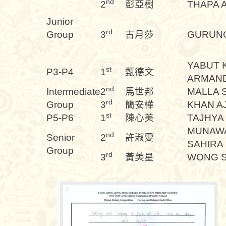
nd
2
彭亞樹
THAPA 
Junior
rd
Group
3
古月莎
GURUNG
YABUT 
st
P3-P4
1
甄德文
ARMAND
nd
Intermediate
2
馬世邦
MALLA 
rd
Group
3
簡安樺
KHAN A
st
P5-P6
1
陳心美
TAJHYA
MUNAW
nd
Senior
2
許淑雯
SAHIRA
Group
rd
3
黃美星
WONG 