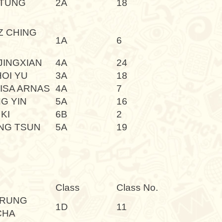
 TUNG
2A
18
Z CHING
1A
6
JINGXIAN
4A
24
OI YU
3A
18
ISA ARNAS
4A
7
G YIN
5A
16
 KI
6B
2
NG TSUN
5A
19
Class
Class No.
URUNG
1D
11
CHA