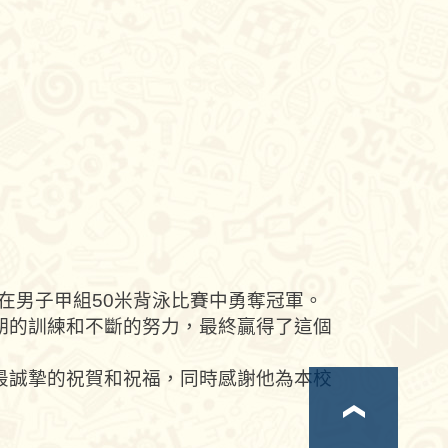
現在男子甲組50米背泳比賽中勇奪冠軍。
期的訓練和不斷的努力，最終贏得了這個
最誠摯的祝賀和祝福，同時感謝他為本校