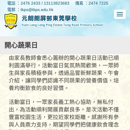
電話 ：2476 2433 / 13113823683
傳真 ：2474 7225
電郵 ：tkps@tkps.edu.hk
開心蔬果日
由家長教師會悉心籌辦的開心蔬果日活動已順
利圓滿舉行。活動當日氣氛熱鬧歡樂，一眾師
生與家長積極參與，透過品嘗新鮮蔬果、午會
介紹，讓同學們認識不同蔬果的營養價值，培
養均衡飲食的良好習慣。
活動當日，一眾家長義工熱心協助，無私付
出，為活動順利開展貢獻良多。是次活動不僅
豐富校園生活，更拉近家校距離。感謝所有參
與人員鼎力支持，期望同學們把健康飲食理念