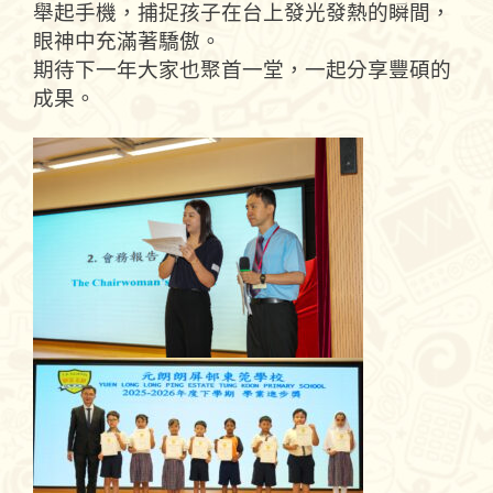
舉起手機，捕捉孩子在台上發光發熱的瞬間，
眼神中充滿
著
驕傲
。
期待
下一
年
大家
也
聚首一堂，
一起
分享
豐碩的
成果。