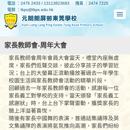
電話 ：2476 2433 / 13113823683
傳真 ：2474 7225
電郵 ：tkps@tkps.edu.hk
家長教師會-周年大會
家長教師會周年
會員
大會
當天，
禮堂內座無虛
席，家長們低聲交談，彼此
分享
孩子的學習近
況；台上的大螢幕正滾動播放著過去一年學生
校園生活與
家長教師會
活動的精華片段
。
回顧過去一年
家長教師會的
活動
，感謝每一位
家長義工
對學校的支持
。
當
天
頒發「家長義工
感謝狀
」時，台上台下掌聲雷動，
獲獎
家長
的
臉上洋溢著喜悅
。
隨後有家長中國舞
的
表
演
，
普通話集
誦
隊
及英
文集
誦
隊
的表演
將氣氛推向高潮，家長們紛紛