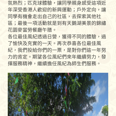
氛熱烈；匹克球體驗，讓同學親身感受這項近
年深受香港人歡迎的新興運動；戶外定向，讓
同學有機會走出自己的社區，去探
索
其他社
區
；
最後一項活動就是到有天鵝湖美景的錦繡
花園麥當勞餐廳
午膳
。
各位最佳風紀透過
日營
，獲得
不同的體驗，過
了愉快及充實的一天。再次恭喜各位最佳風
紀，
我們
投給你們的一票，是對你們這一年努
力的肯定。期望各位風紀們來年繼續努力，發
揮服務精神，繼續擔任風紀為師生們服務。