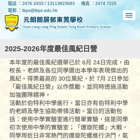
電話 ：2476 2433 / 13113823683
傳真 ：2474 7225
電郵 ：tkps@tkps.edu.hk
2025-2026年度最佳風紀日營
本年度
的最佳風紀選舉已於
6
月
24
日完成，由
校長、老師及各位同學選出本學年表現傑出的
風紀。得票最高的
30
位
風紀，於
7
月
2
日參加
「最佳風紀日營」以作獎勵，並同時透過活動
加強團隊精神。
活動於伯特利中學進行
，
當日亦有伯特利中學
的老師及學生協助帶領活動。當日的活動包
括：使用中學實驗室進行簡單實驗，這是同學
初次使用中學的實驗室；「爆旋陀
螺
」大戰，
同學用近日非常熱門的爆旋陀
螺
進行決鬥，氣