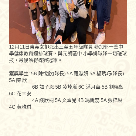
12月11日東莞女排派出三至五年級隊員 參加郭一葦中
學健康教育週排球賽，與元朗區中 小學排球隊一切磋球
技，最後獲得碟賽冠軍。
獲獎學生: 5B 陳悅欣(隊長) 5A 羅淑妍 5A 楊琇巧(隊長)
5A 陳 欣
6B 譚子恩 5B 凌焯嵐 6C 潘月華 5B 劉曉藍
6C 花幸安
4A 談欣桐 5A 文雪兒 4B 馮銳蕊 5A 張梓琳
4C 黃雅琪