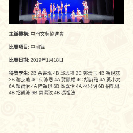
主辦機構:
屯門文藝協進會
比賽項目:
中國舞
比賽日期:
2019年1月18日
得獎學生:
2B 余書瑤 4B 邱恩祺 2C 鄭清玉 4B 馮銳蕊
3B 黎芝瑜 4C 何泳恩 4A 賀麗穎 4C 胡詩雅 4A 黃小梵
6A 賴寶怡 4A 陸穎琪 6B 區嘉怡 4A 林思明 6B 招凱琳
4B 招凱泳 6B 勞潔玟 4B 馮祖法