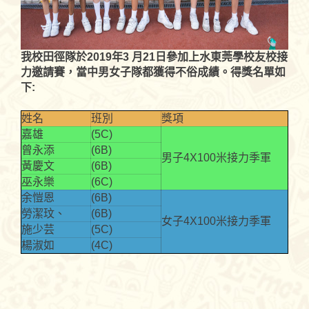
我校田徑隊於2019年3 月21日參加上水東莞學校友校接
力邀請賽，當中男女子隊都獲得不俗成績。得獎名單如
下:
姓名
班別
獎項
嘉雄
(5C)
曾永添
(6B)
男子4X100米接力季軍
黃慶文
(6B)
巫永樂
(6C)
余愷恩
(6B)
勞潔玟、
(6B)
女子4X100米接力季軍
施少芸
(5C)
楊淑如
(4C)