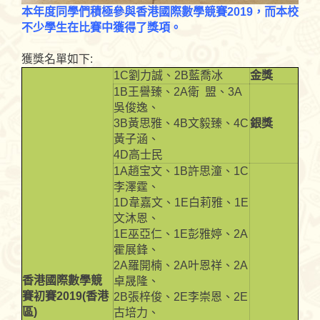
本年度同學們積極參與香港國際數學競賽2019，而本校
不少學生在比賽中獲得了獎項。
獲獎名單如下:
1C劉力誠、2B藍喬冰
金獎
1B王譽臻、2A衛 盟、3A
吳俊逸、
3B黃思雅、4B文毅臻、4C
銀獎
黃子涵、
4D高士民
1A趙宝文、1B許思潼、1C
李澤霆、
1D韋嘉文、1E白莉雅、1E
文沐恩、
1E巫亞仁、1E彭雅婷、2A
霍展鋒、
2A羅開楠、2A叶恩祥、2A
香港國際數學競
卓晟隆、
賽初賽2019(香港
2B張梓俊、2E李崇恩、2E
區)
古培力、