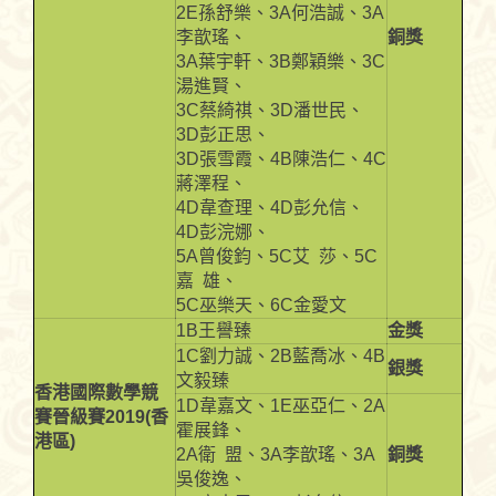
2E孫舒樂、3A何浩誠、3A
李歆瑤、
銅獎
3A葉宇軒、3B鄭穎樂、3C
湯進賢、
3C蔡綺祺、3D潘世民、
3D彭正思、
3D張雪霞、4B陳浩仁、4C
蔣澤程、
4D韋查理、4D彭允信、
4D彭浣娜、
5A曾俊鈞、5C艾 莎、5C
嘉 雄、
5C巫樂天、6C金愛文
1B王譽臻
金獎
1C劉力誠、2B藍喬冰、4B
銀獎
文毅臻
香港國際數學競
1D韋嘉文、1E巫亞仁、2A
賽晉級賽2019(香
霍展鋒、
港區)
2A衛 盟、3A李歆瑤、3A
銅獎
吳俊逸、