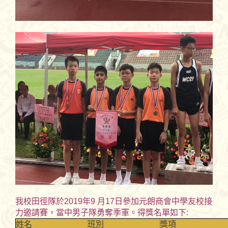
我校田徑隊於2019年9 月17日參加元朗商會中學友校接
力邀請賽，當中男子隊勇奪季軍。得獎名單如下:
姓名
班別
獎項