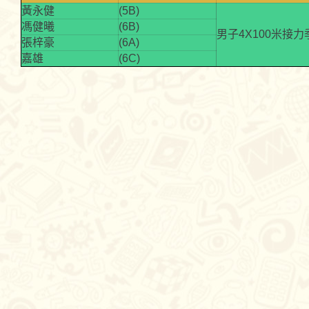
黃永健
(5B)
馮健曦
(6B)
男子4X100米接力
張梓豪
(6A)
嘉雄
(6C)