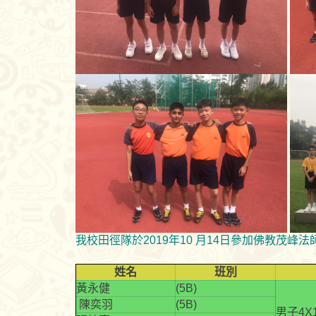
我校田徑隊於2019年10 月14日參加佛教茂
姓名
班別
黃永健
(5B)
陳奕羽
(5B)
男子4X