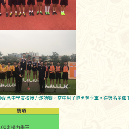
峰法師紀念中學友校接力邀請賽，當中男子隊勇奪季軍。得獎名單如下
獎項
100米接力季軍