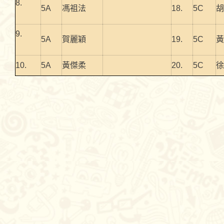
8.
5A
馮祖法
18.
5C
胡
9.
5A
賀麗穎
19.
5C
黃
10.
5A
黃傑柔
20.
5C
徐