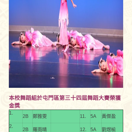
本校舞蹈組於屯門區第三十四屆舞蹈大賽榮獲
金獎
1.
2B
鄭雅雯
11.
5A
黃傑盈
2.
2B
羅雨晴
12.
5A
劉煜榆