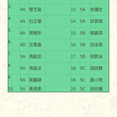
3.
4A
黎芝瑜
13.
5A
徐彌生
4.
4A
石芷瑩
14.
5A
邱恩祺
5.
4A
賀曉彤
15.
5B
陸穎淇
6.
4D
汪惠嘉
16.
5B
何泳恩
7.
5A
馮銳蕊
17.
5B
招凱泳
8.
5A
馮祖法
18.
5C
胡詩雅
9.
5A
賀麗穎
19.
5C
黃小梵
10.
5A
黃傑柔
20.
5C
徐欣儀