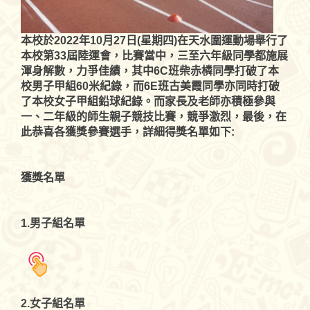
本校於2022年10月27日(星期四)在天水圍運動場舉行了
本校第33屆陸運會，比賽當中，三至六年級同學都施展
渾身解數，力爭佳績，其中6C班柴赤橉同學打破了本
校男子甲組60米紀錄，而6E班古美霞同學亦同時打破
了本校女子甲組鉛球紀錄。而家長及老師亦積極參與
一、二年級的師生親子競技比賽，競爭激烈，最後，在
此恭喜各獲獎參賽選手，詳細得獎名單如下:
獲獎名單
1.
男子組
名單
2.
女子組
名單