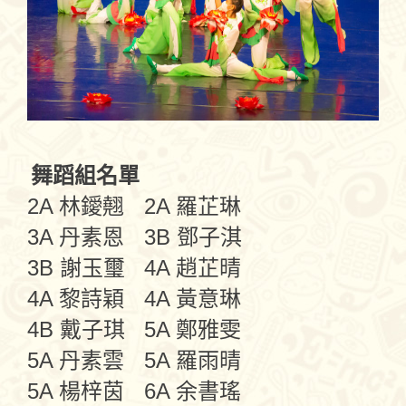
舞蹈組名單
2A 林鑀翹
2A 羅芷琳
3A 丹素恩
3B 鄧子淇
3B 謝玉璽
4A 趙芷晴
4A 黎詩穎
4A 黃意琳
4B 戴子琪
5A 鄭雅雯
5A 丹素雲
5A 羅雨晴
5A 楊梓茵
6A 余書瑤