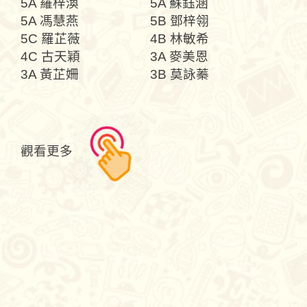
5A 羅梓渙
5A 蘇鈺涵
5A 馮慧燕
5B 鄧梓翎
5C 羅芷薇
4B 林敏希
4C 古天穎
3A 麥美恩
3A 黃芷姍
3B 莫詠蓁
觀看更多