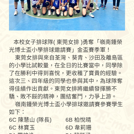
本校女子排球隊( 東莞女排 )勇奪「嶺南鍾榮
光博士盃小學排球邀請賽」金盃賽季軍！
東莞女排與來自荃灣、葵青、沙田及離島區
的小學比試較量，在全日的比賽當中，同學除
了在勝利中得到喜悅，更收穫了寶貴的經驗。
這次三、四年級的同學也參與其中，為球隊奪
得佳績作出貢獻。東莞女排將繼續發揮勝不
驕、敗不餒的精神，團結奮鬥，力爭上游。
嶺南鍾榮光博士盃小學排球邀請賽參賽學生
如下：
6C 陳慧山 (隊長)
6B 柏悅晴
6C 林寶玉
6D 韋莉珊