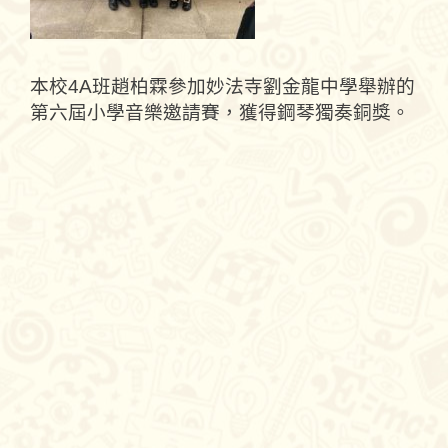
本校4A班趙柏霖參加妙法寺劉金龍中學舉辦的
第六屆小學音樂邀請賽，獲得鋼琴獨奏銅獎。