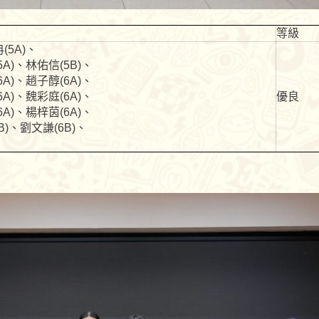
等級
(5A)、
5A)、林佑信(5B)、
6A)、趙子醇(6A)、
6A)、魏彩庭(6A)、
優良
6A)、楊梓茵(6A)、
B)、劉文謙(6B)、