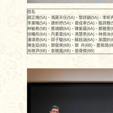
姓名
趙芷晴(5A)、馮蔣天任(5A)、黎詩穎(5A)、李昕冉
李東曉(5A)、唐昕妤(5A)、曾成孝(5A)、殷詩雅(
林敏希(5B)、賓靖朗(6A)、陳紫藴(6A)、鄭雅雯(
徐曦彤(6A)、丹素雲(6A)、馮慧燕(6A)、林倚冰(
潘頌恩(6A)、邱子駿(6A)、蘇鈺涵(6A)、吳國妙(
陳金廷(6B)、鄧俊荣(6B)、鄧 卉(6B)、夏佩琦(6
肖棋尹(6B)、袁曉嵐(6B)、張偉傑(6B)