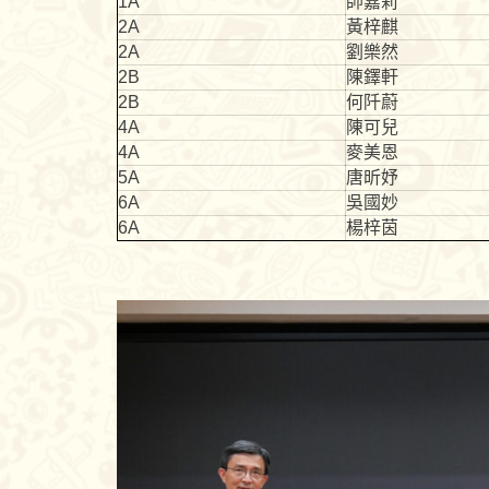
1A
帥嘉莉
2A
黃梓麒
2A
劉樂然
2B
陳鐸軒
2B
何阡蔚
4A
陳可兒
4A
麥美恩
5A
唐昕妤
6A
吳國妙
6A
楊梓茵