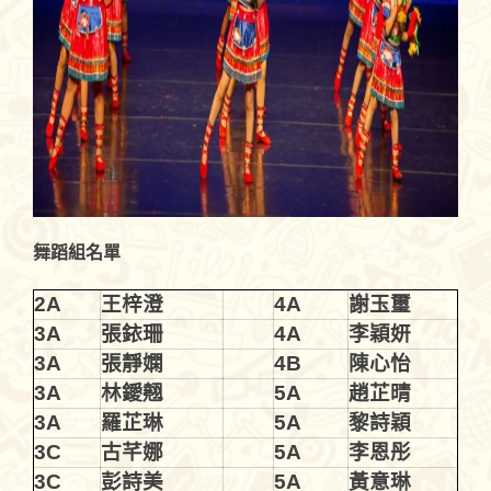
舞蹈組名單
2A
王梓澄
4A
謝玉璽
3A
張銥珊
4A
李穎妍
3A
張靜嫻
4B
陳心怡
3A
林鑀翹
5A
趙芷晴
3A
羅芷琳
5A
黎詩穎
3C
古芊娜
5A
李恩彤
3C
彭詩美
5A
黃意琳