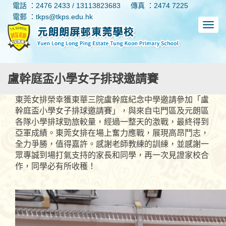
電話 ：2476 2433 / 13113823683
傳真 ：2474 7225
電郵 ：tkps@tkps.edu.hk
盧幹庭盃小學女子排球邀請賽
東莞女排榮幸獲東華三院盧幹庭紀念中學邀請參加「盧
幹庭盃小學女子排球邀請賽」，與來自屯門區及元朗區
各隊小學排球勁旅較量，經過一整天的激戰，最終得到
亞軍成績。東莞女排在場上奮力應戰，展現高昂鬥志，
全力爭勝，值得嘉許。感謝老師教練的訓練，並感謝一
眾專誠到場打氣支持的家長和同學，再一次見證家校合
作，同學必有所收穫！