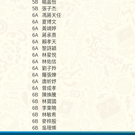
5B 楊嘉怡
5B 張子杰
6A 馮蔣天任
6A 夏博文
6A 黃靖婷
6A 蔣承熹
6A 賴孝天
6A 黎詩穎
6A 林星悦
6A 林佑信
6A 劉子羚
6A 羅張爍
6A 唐昕妤
6A 曾成孝
6B 陳煥騰
6B 林寶國
6B 李東曉
6B 林敏希
6B 麥梓殷
6B 吳琝烯