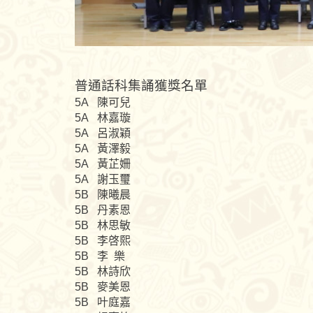
普通話科集誦獲獎名單
5A 陳可兒
5A 林嘉璇
5A 呂淑穎
5A 黃澤毅
5A 黃芷姍
5A 謝玉璽
5B 陳曦晨
5B 丹素恩
5B 林思敏
5B 李啓熙
5B 李 樂
5B 林詩欣
5B 麥美恩
5B 叶庭嘉