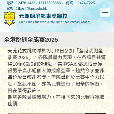
電話 ：2476 2433 / 13113823683
傳真 ：2474 7225
電郵 ：tkps@tkps.edu.hk
全港跳繩全能賽2025
東莞花式跳繩隊於2月16日參加「全港跳繩全
能賽2025」。各隊員盡力表現，在各項目共獲
得10金6銀5銅的佳績，當中5A班鄧思博更獲
得男子高小組個人總成績亞軍。雖然今次並非
每位隊員都能獲獎，但隊員們於比賽中全力以
赴，堅毅不屈，亦為比賽進行了艱辛的練習，
實在值得嘉許。
期望各隊員繼續努力，在接下來的比賽再獲取
佳績。