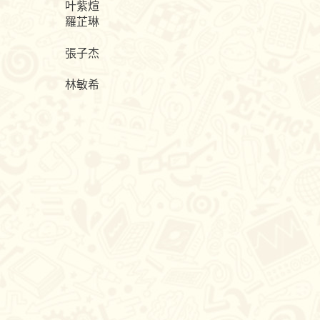
叶紫煊
羅芷琳
張子杰
林敏希