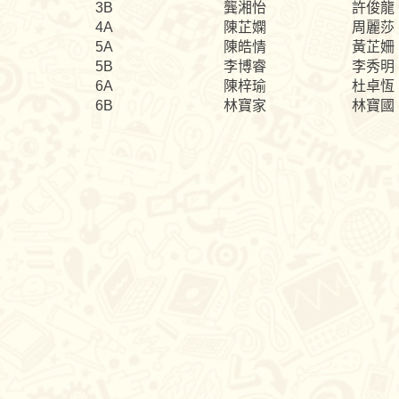
3B
龔湘怡
許俊龍
4A
陳芷嫻
周麗莎
5A
陳皓情
黃芷姍
5B
李博睿
李秀明
6A
陳梓瑜
杜卓恆
6B
林寶家
林寶國