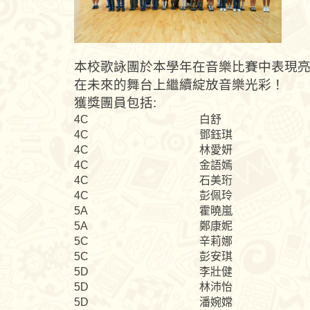
本校歌詠團於本學年在音樂比賽中表現亮
在未來的舞台上繼續綻放音樂光彩！
獲獎團員包括:
4C
白舒
4C
鄧鈺琪
4C
林愛妍
4C
金語嫣
4C
石美珩
4C
彭佩玲
5A
霍曉嵐
5A
鄭康妮
5C
辛莉娜
5C
彭安琪
5D
李壯健
5D
林沛怡
5D
潘婉嫦