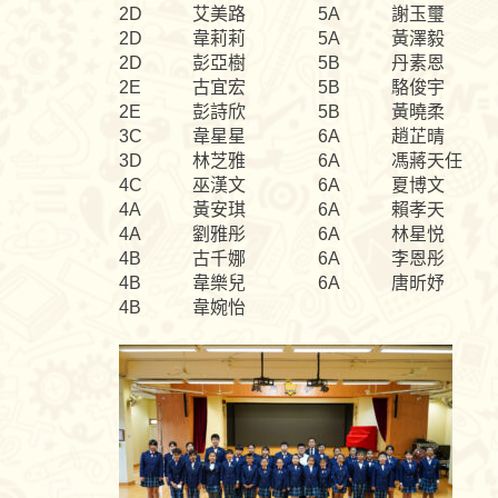
2D
艾美路
5A
謝玉璽
2D
韋莉莉
5A
黃澤毅
2D
彭亞樹
5B
丹素恩
2E
古宜宏
5B
駱俊宇
2E
彭詩欣
5B
黃曉柔
3C
韋星星
6A
趙芷晴
3D
林芝雅
6A
馮蔣天任
4C
巫漢文
6A
夏博文
4A
黃安琪
6A
賴孝天
4A
劉雅彤
6A
林星悦
4B
古千娜
6A
李恩彤
4B
韋樂兒
6A
唐昕妤
4B
韋婉怡