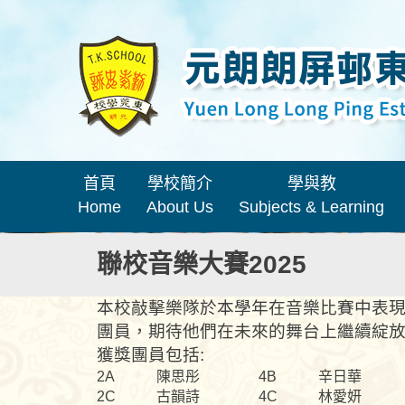
首頁
學校簡介
學與教
Home
About Us
Subjects & Learning
聯校音樂大賽2025
本校敲擊樂隊於本學年在音樂比賽中表現
團員，期待他們在未來的舞台上繼續綻
獲獎團員包括:
2A
陳思彤
4B
辛日華
2C
古韻詩
4C
林愛妍