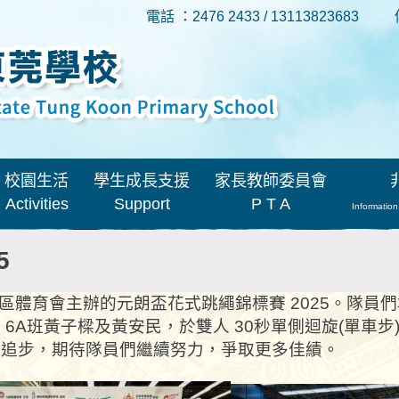
電話 ：2476 2433 / 13113823683
校園生活
學生成長支援
家長教師委員會
Activities
Support
P T A
Information
5
元朗區體育會主辦的元朗盃花式跳繩錦標賽 2025。隊
6A班黃子樑及黃安民，於雙人 30秒單側迴旋(單車
求追步，期待隊員們繼續努力，爭取更多佳績。