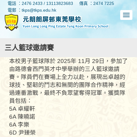
電話 ：2476 2433 / 13113823683
傳真 ：2474 7225
電郵 ：tkps@tkps.edu.hk
三人籃球邀請賽
本校男子籃球隊於 2025年 11月 29日，參加了
由路德會西門英才中學舉辦的三人籃球邀請
賽。隊員們在賽場上全力以赴，展現出卓越的
球技、堅韌的鬥志和無間的團隊合作精神，經
過連番激戰，最終不負眾望奪得冠軍。獲獎隊
員包括：
5A 卓耀軒
6A 陳曉諾
6A 李樂
6D 尹臻榮