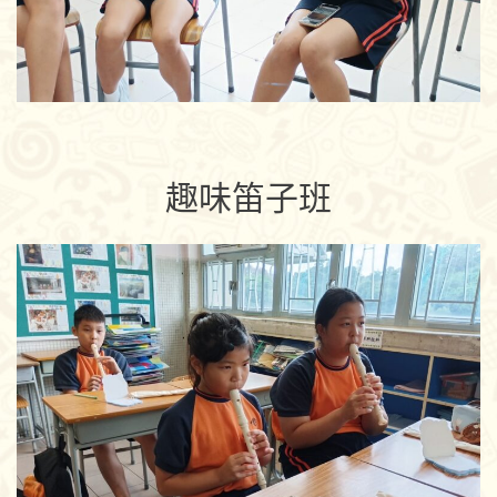
趣味笛子班